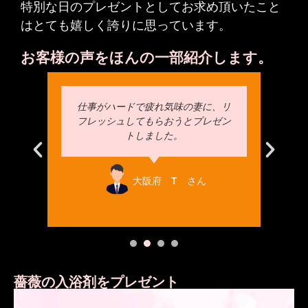
特別な日のプレゼントとしてお求め頂いたこと
はとても嬉しく誇りに思っています。
お客様の声をほんの一部紹介します。
誕生
仕事がハードで疲れ気味の妻に、リ
妹
りが
フレッシュしてもらおうとプレゼン
まし
トしました。
大阪府 T さん
薔薇の入浴剤をプレゼント