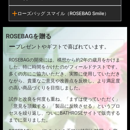
ローズバッグ スマイル（ROSEBAG Smile）
ROSEBAGを贈る
プレゼントやギフトで喜ばれています。
ROSEBAGの開発には、構想から約2年の歳月をかけま
した。特に時間をかけたのがフィールドテストです。
多くの方にご協力いただき、実際に使用していただき
ながら、貴重なご意見や改善点を反映し、より満足度
の高い商品づくりを目指しました。
試作と改良を何度も重ね、「まずは使っていただく」
「意見を頂戴する」「製品に反映させる」というプロ
セスを繰り返し、ついにBATHROSEサイトで販売する
までに至りました。